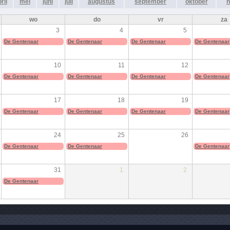
ril
mei
juni
juli
augustus
september
oktober
n
wo
do
vr
za
3
4
5
De Gentenaar
De Gentenaar
De Gentenaar
De Gentenaar
10
11
12
De Gentenaar
De Gentenaar
De Gentenaar
De Gentenaar
17
18
19
De Gentenaar
De Gentenaar
De Gentenaar
De Gentenaar
24
25
26
De Gentenaar
De Gentenaar
De Gentenaar
31
1
2
De Gentenaar