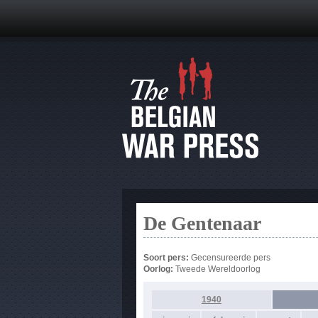
De Gentenaar
Soort pers:
Gecensureerde pers
Oorlog:
Tweede Wereldoorlog
1940