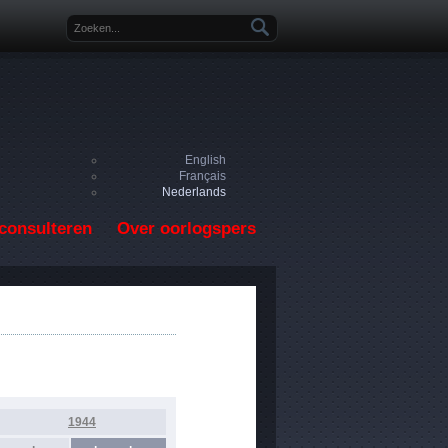
Zoekveld
English
Français
Nederlands
consulteren
Over oorlogspers
1944