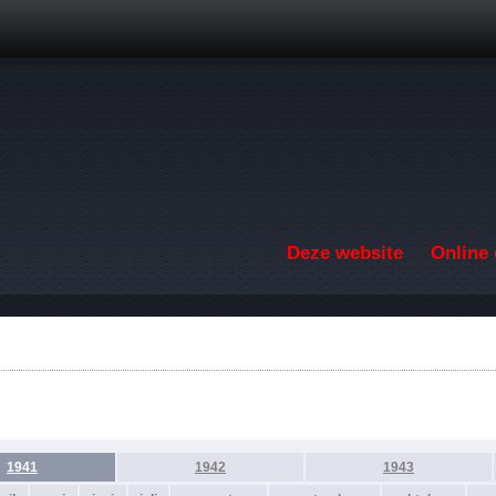
Overslaan en naar de inhoud gaan
Deze website
Online 
1941
1942
1943