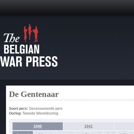
De Gentenaar
Soort pers:
Gecensureerde pers
Oorlog:
Tweede Wereldoorlog
1940
1941