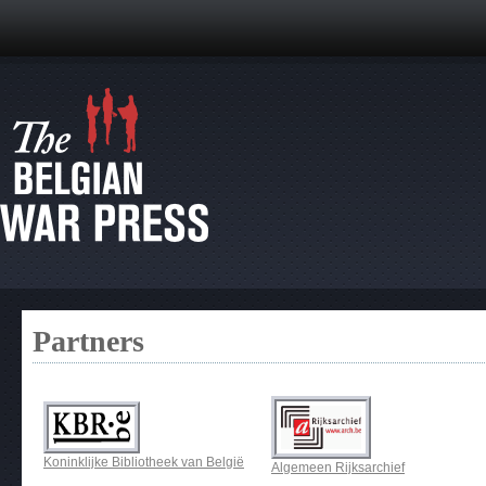
Partners
Koninklijke Bibliotheek van België
Algemeen Rijksarchief