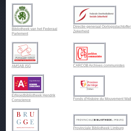
Directie-generaal Oorlogsslachtoffe
Bibliotheek van het Federaal
Zekerheid
Parlement
CARCOB Archives communistes
AMSAB ISG
Erfgoedbibliotheek Hendrik
Fonds d'Histoire du Mouvement Wal
Conscience
Provinciale Bibliotheek Limburg