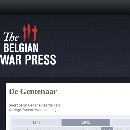
De Gentenaar
Soort pers:
Gecensureerde pers
Oorlog:
Tweede Wereldoorlog
1940
1941