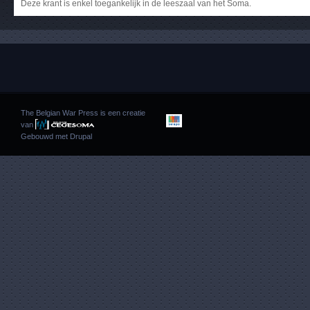
Deze krant is enkel toegankelijk in de leeszaal van het Soma.
The Belgian War Press is een creatie
van
Gebouwd met
Drupal