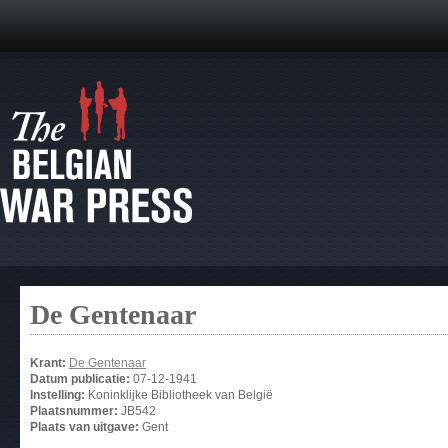
De Gentenaar
Krant:
De Gentenaar
Datum publicatie:
07-12-1941
Instelling:
Koninklijke Bibliotheek van België
Plaatsnummer:
JB542
Plaats van uitgave:
Gent