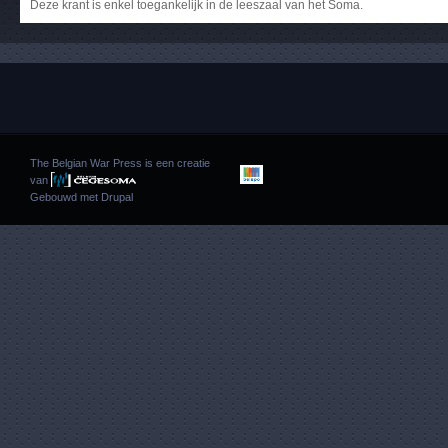
Deze krant is enkel toegankelijk in de leeszaal van het Soma.
The Belgian War Press is een creatie
van
Gebouwd met
Drupal