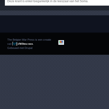
Deze krant is enkel toegankelijk in de leeszaal van het Soma.
The Belgian War Press is een creatie
van
Gebouwd met
Drupal