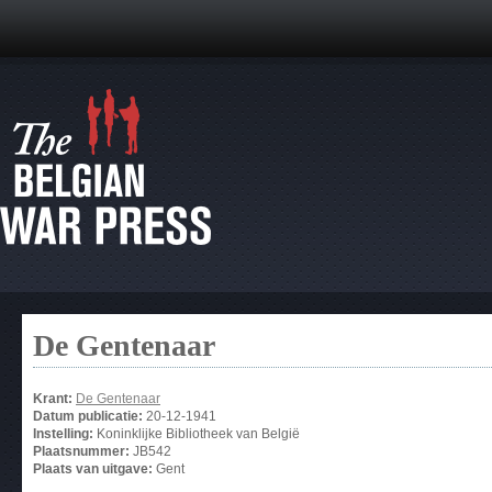
De Gentenaar
Krant:
De Gentenaar
Datum publicatie:
20-12-1941
Instelling:
Koninklijke Bibliotheek van België
Plaatsnummer:
JB542
Plaats van uitgave:
Gent