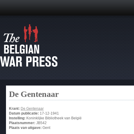
De Gentenaar
Krant:
De Gentenaar
Datum publicatie:
17-12-1941
Instelling:
Koninklijke Bibliotheek van België
Plaatsnummer:
JB542
Plaats van uitgave:
Gent