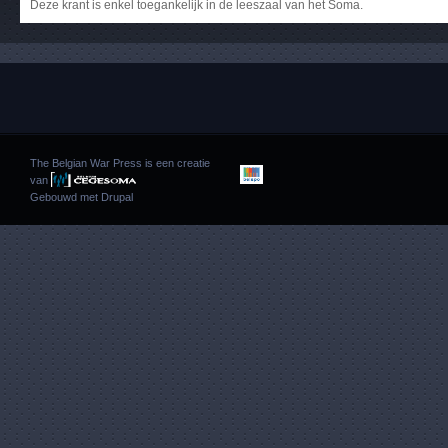
Deze krant is enkel toegankelijk in de leeszaal van het Soma.
The Belgian War Press is een creatie
van
Gebouwd met
Drupal