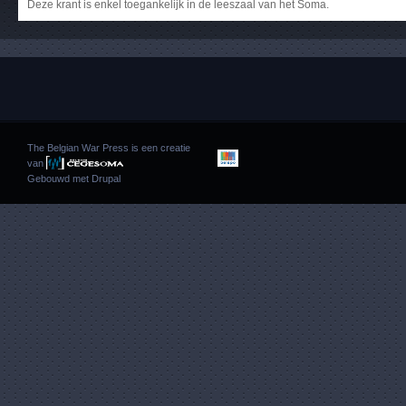
Deze krant is enkel toegankelijk in de leeszaal van het Soma.
The Belgian War Press is een creatie
van
Gebouwd met
Drupal