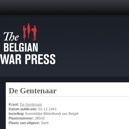
De Gentenaar
Krant:
De Gentenaar
Datum publicatie:
02-12-1941
Instelling:
Koninklijke Bibliotheek van België
Plaatsnummer:
JB542
Plaats van uitgave:
Gent