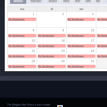
januari
februari
maart
april
mei
juni
juli
ma
di
wo
1
2
3
De Gentenaar
De Gentenaar
De Gent
8
9
10
De Gentenaar
De Gentenaar
De Gentenaar
De Gent
15
16
17
De Gentenaar
De Gentenaar
De Gentenaar
De Gent
22
23
24
De Gentenaar
De Gentenaar
De Gentenaar
De Gent
29
30
31
De Gentenaar
De Gentenaar
De Gentenaar
The Belgian War Press is een creatie