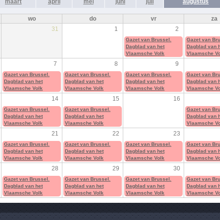
maart
april
mei
juni
juli
augustus
wo
do
vr
za
31
1
2
Gazet van Brussel.
Gazet van Bru
Dagblad van het
Dagblad van 
Vlaamsche Volk
Vlaamsche Vo
7
8
9
Gazet van Brussel.
Gazet van Brussel.
Gazet van Brussel.
Gazet van Bru
Dagblad van het
Dagblad van het
Dagblad van het
Dagblad van 
Vlaamsche Volk
Vlaamsche Volk
Vlaamsche Volk
Vlaamsche Vo
14
15
16
Gazet van Brussel.
Gazet van Brussel.
Gazet van Bru
Dagblad van het
Dagblad van het
Dagblad van 
Vlaamsche Volk
Vlaamsche Volk
Vlaamsche Vo
21
22
23
Gazet van Brussel.
Gazet van Brussel.
Gazet van Brussel.
Gazet van Bru
Dagblad van het
Dagblad van het
Dagblad van het
Dagblad van 
Vlaamsche Volk
Vlaamsche Volk
Vlaamsche Volk
Vlaamsche Vo
28
29
30
Gazet van Brussel.
Gazet van Brussel.
Gazet van Brussel.
Gazet van Bru
Dagblad van het
Dagblad van het
Dagblad van het
Dagblad van 
Vlaamsche Volk
Vlaamsche Volk
Vlaamsche Volk
Vlaamsche Vo