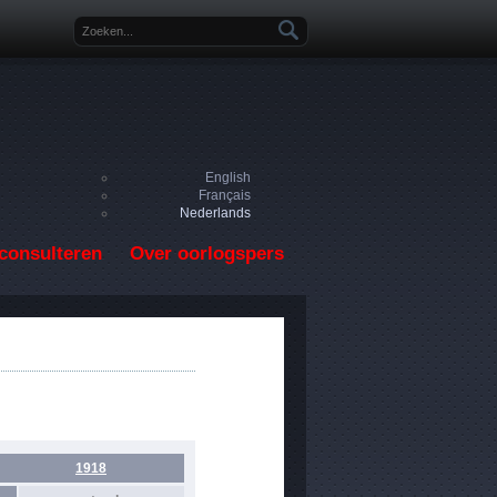
Zoekveld
English
Français
Nederlands
consulteren
Over oorlogspers
1918