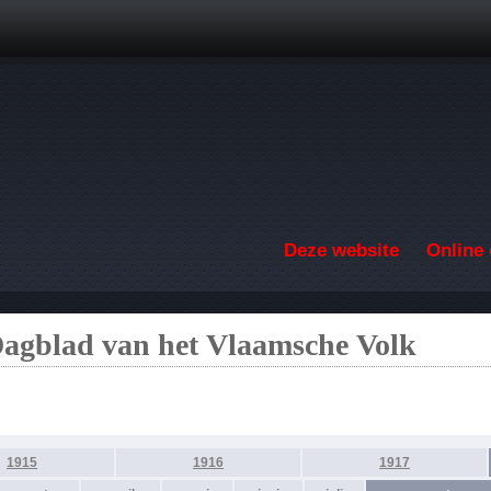
Overslaan en naar de inhoud gaan
Deze website
Online 
Dagblad van het Vlaamsche Volk
1915
1916
1917