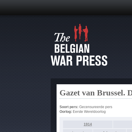
Gazet van Brussel. 
Soort pers:
Gecensureerde pers
Oorlog:
Eerste Wereldoorlog
1914