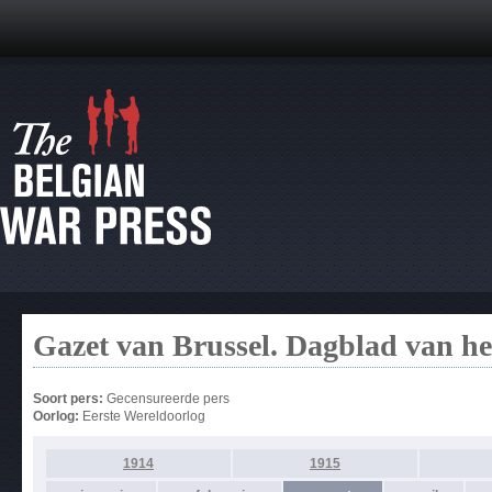
Gazet van Brussel. Dagblad van h
Soort pers:
Gecensureerde pers
Oorlog:
Eerste Wereldoorlog
1914
1915