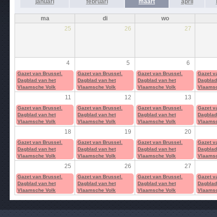
januari
februari
maart
april
ma
di
wo
25
26
27
4
5
6
Gazet van Brussel.
Gazet van Brussel.
Gazet van Brussel.
Gazet v
Dagblad van het
Dagblad van het
Dagblad van het
Dagblad
Vlaamsche Volk
Vlaamsche Volk
Vlaamsche Volk
Vlaamsc
11
12
13
Gazet van Brussel.
Gazet van Brussel.
Gazet van Brussel.
Gazet v
Dagblad van het
Dagblad van het
Dagblad van het
Dagblad
Vlaamsche Volk
Vlaamsche Volk
Vlaamsche Volk
Vlaamsc
18
19
20
Gazet van Brussel.
Gazet van Brussel.
Gazet van Brussel.
Gazet v
Dagblad van het
Dagblad van het
Dagblad van het
Dagblad
Vlaamsche Volk
Vlaamsche Volk
Vlaamsche Volk
Vlaamsc
25
26
27
Gazet van Brussel.
Gazet van Brussel.
Gazet van Brussel.
Gazet v
Dagblad van het
Dagblad van het
Dagblad van het
Dagblad
Vlaamsche Volk
Vlaamsche Volk
Vlaamsche Volk
Vlaamsc