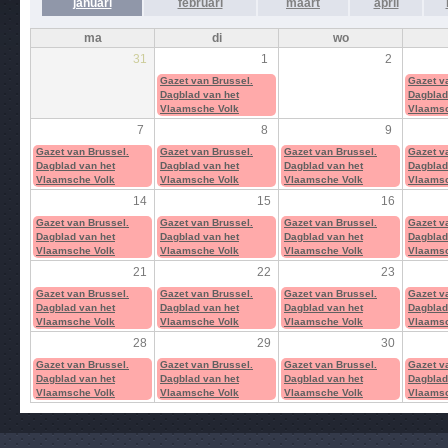
januari
februari
maart
april
ma
di
wo
31
1
2
Gazet van Brussel.
Gazet v
Dagblad van het
Dagblad
Vlaamsche Volk
Vlaamsc
7
8
9
Gazet van Brussel.
Gazet van Brussel.
Gazet van Brussel.
Gazet v
Dagblad van het
Dagblad van het
Dagblad van het
Dagblad
Vlaamsche Volk
Vlaamsche Volk
Vlaamsche Volk
Vlaamsc
14
15
16
Gazet van Brussel.
Gazet van Brussel.
Gazet van Brussel.
Gazet v
Dagblad van het
Dagblad van het
Dagblad van het
Dagblad
Vlaamsche Volk
Vlaamsche Volk
Vlaamsche Volk
Vlaamsc
21
22
23
Gazet van Brussel.
Gazet van Brussel.
Gazet van Brussel.
Gazet v
Dagblad van het
Dagblad van het
Dagblad van het
Dagblad
Vlaamsche Volk
Vlaamsche Volk
Vlaamsche Volk
Vlaamsc
28
29
30
Gazet van Brussel.
Gazet van Brussel.
Gazet van Brussel.
Gazet v
Dagblad van het
Dagblad van het
Dagblad van het
Dagblad
Vlaamsche Volk
Vlaamsche Volk
Vlaamsche Volk
Vlaamsc