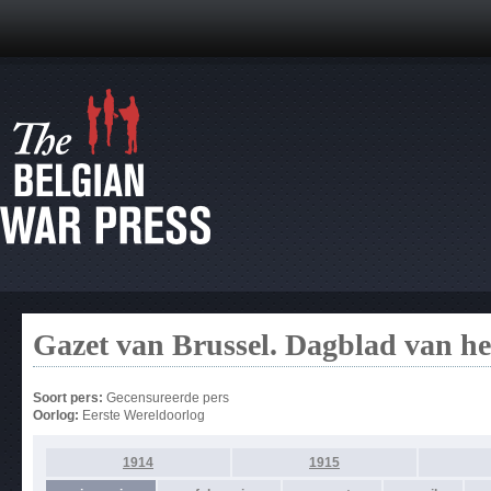
Gazet van Brussel. Dagblad van h
Soort pers:
Gecensureerde pers
Oorlog:
Eerste Wereldoorlog
1914
1915