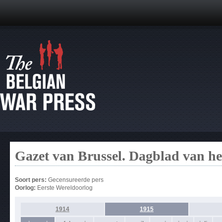
Gazet van Brussel. Dagblad van h
Soort pers:
Gecensureerde pers
Oorlog:
Eerste Wereldoorlog
1914
1915