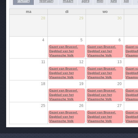
januari
februari
maart
april
mei
juni
juli
ma
di
wo
28
29
30
4
5
6
Gazet van Brussel.
Gazet van Brussel.
Gazet v
Dagblad van het
Dagblad van het
Dagblad
Vlaamsche Volk
Vlaamsche Volk
Vlaamsc
11
12
13
Gazet van Brussel.
Gazet van Brussel.
Gazet v
Dagblad van het
Dagblad van het
Dagblad
Vlaamsche Volk
Vlaamsche Volk
Vlaamsc
18
19
20
Gazet van Brussel.
Gazet van Brussel.
Gazet v
Dagblad van het
Dagblad van het
Dagblad
Vlaamsche Volk
Vlaamsche Volk
Vlaamsc
25
26
27
Gazet van Brussel.
Gazet van Brussel.
Gazet v
Dagblad van het
Dagblad van het
Dagblad
Vlaamsche Volk
Vlaamsche Volk
Vlaamsc