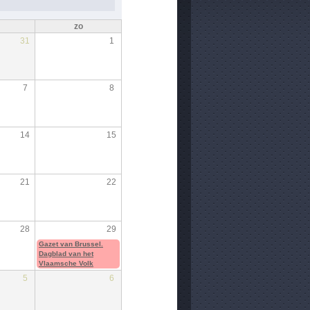
zo
31
1
7
8
14
15
21
22
28
29
Gazet van Brussel.
Dagblad van het
Vlaamsche Volk
5
6