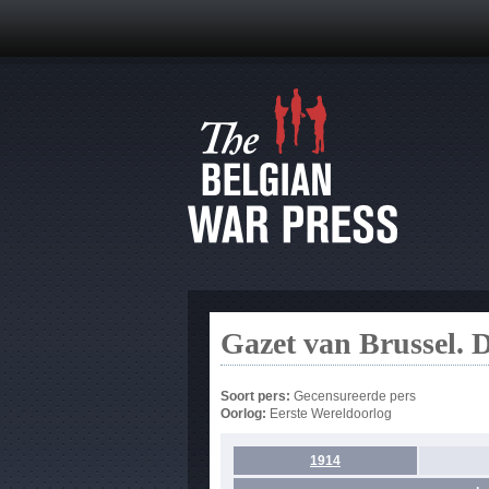
Gazet van Brussel. 
Soort pers:
Gecensureerde pers
Oorlog:
Eerste Wereldoorlog
1914