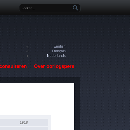
Zoekveld
English
Français
Nederlands
consulteren
Over oorlogspers
1918