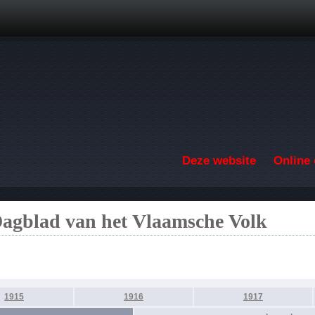
Overslaan en naar de inhoud gaan
Deze website
Online 
Dagblad van het Vlaamsche Volk
1915
1916
1917