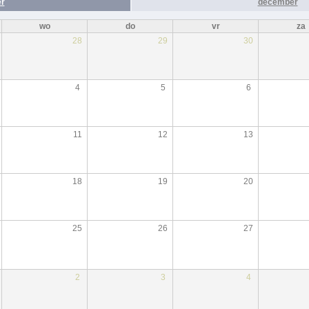
r
december
wo
do
vr
za
28
29
30
4
5
6
11
12
13
18
19
20
25
26
27
2
3
4