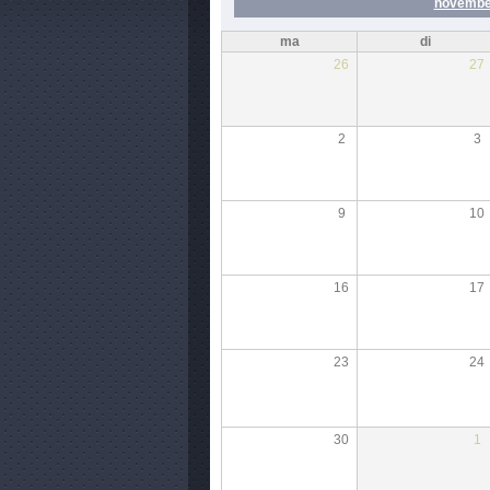
novembe
ma
di
26
27
2
3
9
10
16
17
23
24
30
1