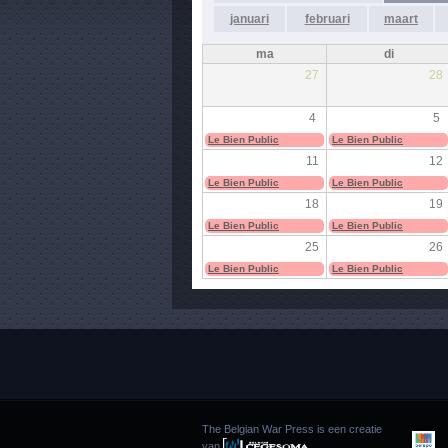
januari
februari
maart
ma
di
27
28
4
5
Le Bien Public
Le Bien Public
11
12
Le Bien Public
Le Bien Public
18
19
Le Bien Public
Le Bien Public
25
26
Le Bien Public
Le Bien Public
The Belgian War Press is een creatie
van