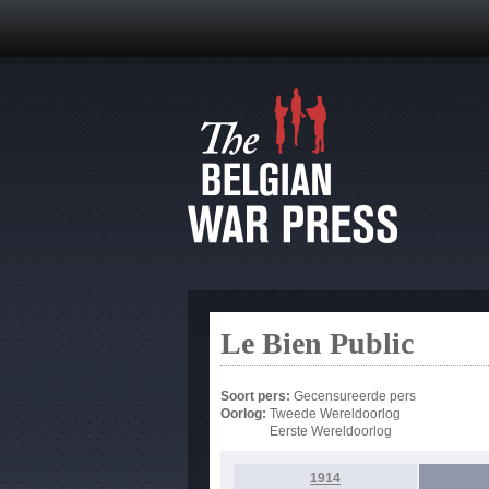
Le Bien Public
Soort pers:
Gecensureerde pers
Oorlog:
Tweede Wereldoorlog
Eerste Wereldoorlog
1914