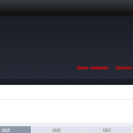
Overslaan en naar de inhoud gaan
Deze website
Online 
1915
1916
1917