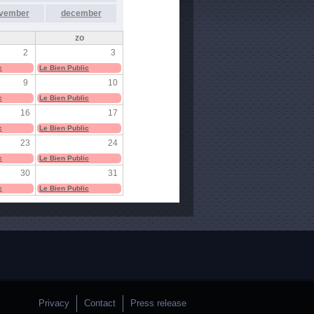
vember
december
zo
2
3
c
Le Bien Public
9
10
c
Le Bien Public
16
17
c
Le Bien Public
23
24
c
Le Bien Public
30
31
c
Le Bien Public
Privacy
Contact
Press release