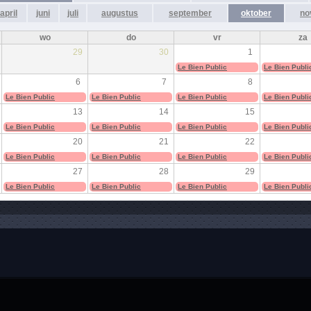
april
juni
juli
augustus
september
oktober
no
wo
do
vr
za
29
30
1
Le Bien Public
Le Bien Publi
6
7
8
Le Bien Public
Le Bien Public
Le Bien Public
Le Bien Publi
13
14
15
Le Bien Public
Le Bien Public
Le Bien Public
Le Bien Publi
20
21
22
Le Bien Public
Le Bien Public
Le Bien Public
Le Bien Publi
27
28
29
Le Bien Public
Le Bien Public
Le Bien Public
Le Bien Publi