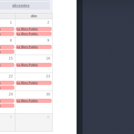
décembre
m
dim
1
2
c
Le Bien Public
c
Le Bien Public
8
9
c
Le Bien Public
c
15
16
c
Le Bien Public
22
23
c
Le Bien Public
c
29
30
c
Le Bien Public
c
5
6