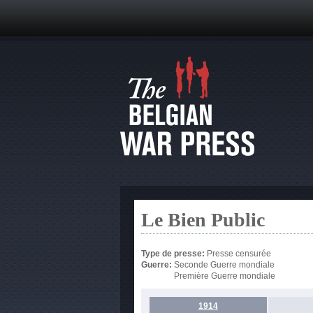
Le Bien Public
Type de presse:
Presse censurée
Guerre:
Seconde Guerre mondiale
Première Guerre mondiale
1914