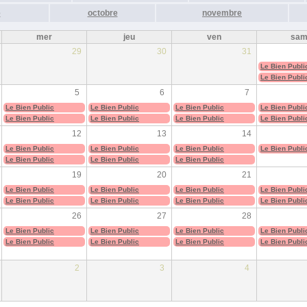
e
octobre
novembre
mer
jeu
ven
sa
29
30
31
Le Bien Publi
Le Bien Publi
5
6
7
Le Bien Public
Le Bien Public
Le Bien Public
Le Bien Publi
Le Bien Public
Le Bien Public
Le Bien Public
Le Bien Publi
12
13
14
Le Bien Public
Le Bien Public
Le Bien Public
Le Bien Publi
Le Bien Public
Le Bien Public
Le Bien Public
19
20
21
Le Bien Public
Le Bien Public
Le Bien Public
Le Bien Publi
Le Bien Public
Le Bien Public
Le Bien Public
Le Bien Publi
26
27
28
Le Bien Public
Le Bien Public
Le Bien Public
Le Bien Publi
Le Bien Public
Le Bien Public
Le Bien Public
Le Bien Publi
2
3
4