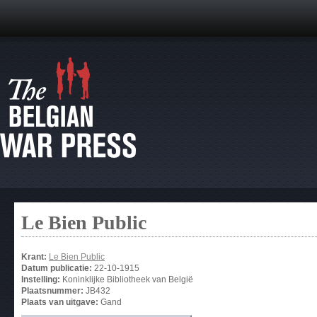
Le Bien Public
Krant:
Le Bien Public
Datum publicatie:
22-10-1915
Instelling:
Koninklijke Bibliotheek van België
Plaatsnummer:
JB432
Plaats van uitgave:
Gand