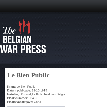
Le Bien Public
Krant:
Le Bien Public
Datum publicatie:
28-10-1915
Instelling:
Koninklijke Bibliotheek van België
Plaatsnummer:
JB432
Plaats van uitgave:
Gand