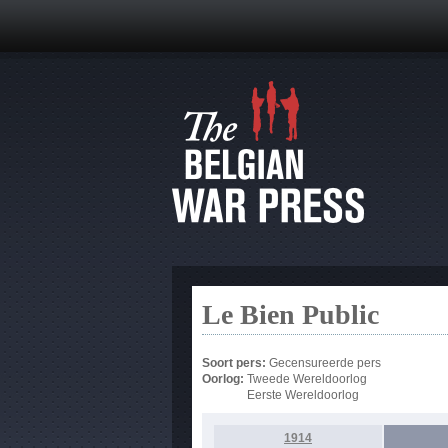
Le Bien Public
Soort pers:
Gecensureerde pers
Oorlog:
Tweede Wereldoorlog
Eerste Wereldoorlog
1914