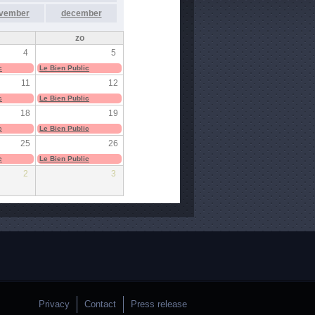
vember
december
zo
4
5
c
Le Bien Public
11
12
c
Le Bien Public
18
19
c
Le Bien Public
25
26
c
Le Bien Public
2
3
Privacy
Contact
Press release