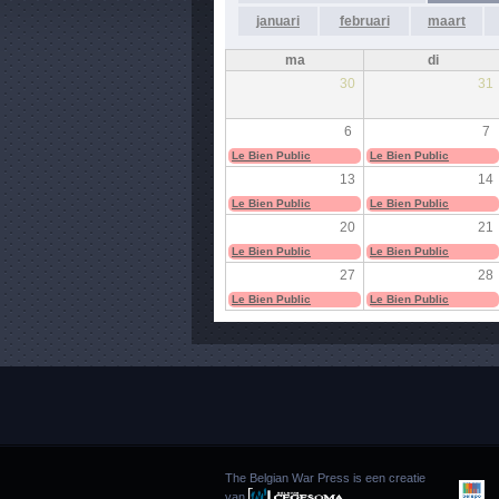
januari
februari
maart
ma
di
30
31
6
7
Le Bien Public
Le Bien Public
13
14
Le Bien Public
Le Bien Public
20
21
Le Bien Public
Le Bien Public
27
28
Le Bien Public
Le Bien Public
The Belgian War Press is een creatie
van