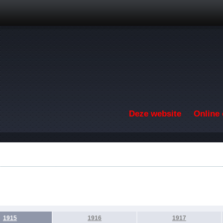
Overslaan en naar de inhoud gaan
Deze website
Online 
1915
1916
1917