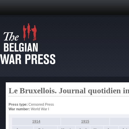
Le Bruxellois. Journal quotidien 
Press type:
Censored Press
War number:
World War I
1914
1915