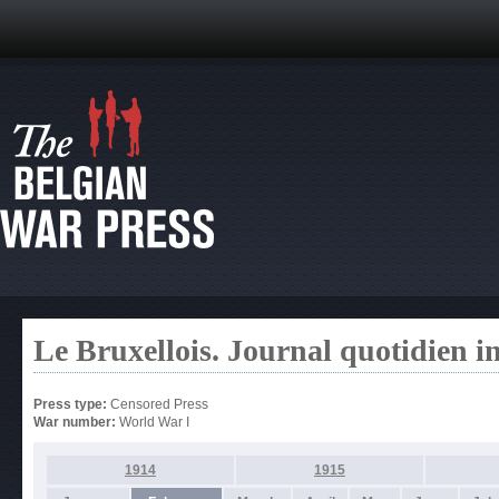
Le Bruxellois. Journal quotidien 
Press type:
Censored Press
War number:
World War I
1914
1915