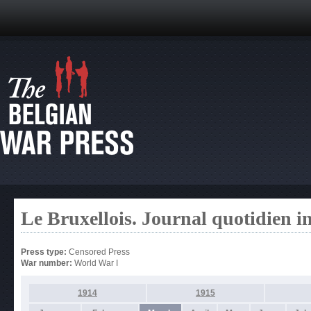
Le Bruxellois. Journal quotidien 
Press type:
Censored Press
War number:
World War I
1914
1915