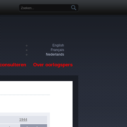
Zoekveld
English
Français
Nederlands
consulteren
Over oorlogspers
1944