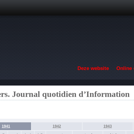
Overslaan en naar de inhoud gaan
Deze website
Online 
ers. Journal quotidien d’Information
1941
1942
1943