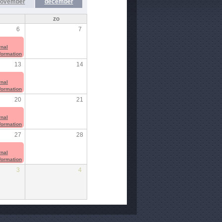
ovember
december
zo
6
7
rnal
nformation
13
14
rnal
nformation
20
21
rnal
nformation
27
28
rnal
nformation
3
4