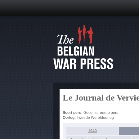
Le Journal de Vervi
Soort pers:
Gecensureerde pers
Oorlog:
Tweede Wereldoorlog
1940