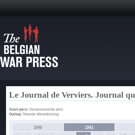
Le Journal de Verviers. Journal q
Soort pers:
Gecensureerde pers
Oorlog:
Tweede Wereldoorlog
1940
1941