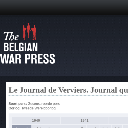
Le Journal de Verviers. Journal q
Soort pers:
Gecensureerde pers
Oorlog:
Tweede Wereldoorlog
1940
1941