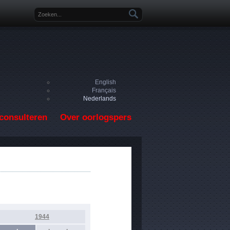
Zoekveld
English
Français
Nederlands
consulteren
Over oorlogspers
1944