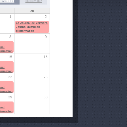
ovember
december
zo
1
2
Le Journal de Verviers.
Journal quotidien
d’Information
8
9
rnal
nformation
15
16
rnal
nformation
22
23
rnal
nformation
29
30
rnal
nformation