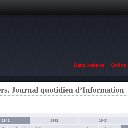
Overslaan en naar de inhoud gaan
Deze website
Online 
ers. Journal quotidien d’Information
1941
1942
1943