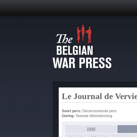
Le Journal de Vervi
Soort pers:
Gecensureerde pers
Oorlog:
Tweede Wereldoorlog
1940