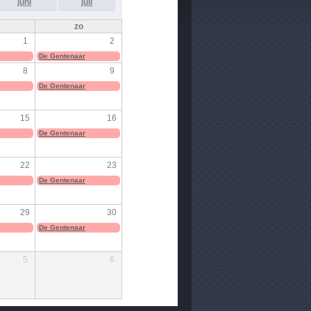
juni
juli
zo
1
2
De Gentenaar
8
9
De Gentenaar
15
16
De Gentenaar
22
23
De Gentenaar
29
30
De Gentenaar
5
6