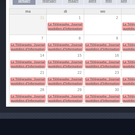
januari
februari
maart
april
mei
juni
ma
di
wo
31
1
2
Le Télégraphe. Journal
Le Télé
quotidien d’Information
quotidie
7
8
9
Le Télégraphe. Journal
Le Télégraphe. Journal
Le Télégraphe. Journal
Le Télé
quotidien d’Information
quotidien d’Information
quotidien d’Information
quotidie
14
15
16
Le Télégraphe. Journal
Le Télégraphe. Journal
Le Télégraphe. Journal
Le Télé
quotidien d’Information
quotidien d’Information
quotidien d’Information
quotidie
21
22
23
Le Télégraphe. Journal
Le Télégraphe. Journal
Le Télégraphe. Journal
Le Télé
quotidien d’Information
quotidien d’Information
quotidien d’Information
quotidie
28
29
30
Le Télégraphe. Journal
Le Télégraphe. Journal
Le Télégraphe. Journal
Le Télé
quotidien d’Information
quotidien d’Information
quotidien d’Information
quotidie