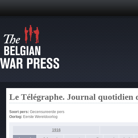
Le Télégraphe. Journal quotidien 
Soort pers:
Gecensureerde pers
Oorlog:
Eerste Wereldoorlog
1916