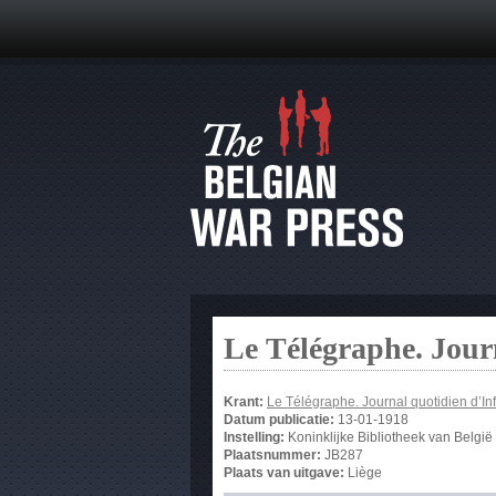
Le Télégraphe. Jour
Krant:
Le Télégraphe. Journal quotidien d’In
Datum publicatie:
13-01-1918
Instelling:
Koninklijke Bibliotheek van België
Plaatsnummer:
JB287
Plaats van uitgave:
Liège