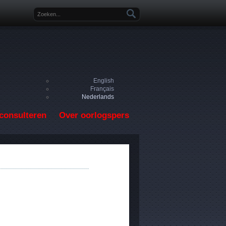
Zoekveld
English
Français
Nederlands
consulteren
Over oorlogspers