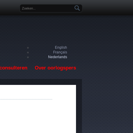
Zoekveld
English
Français
Nederlands
consulteren
Over oorlogspers