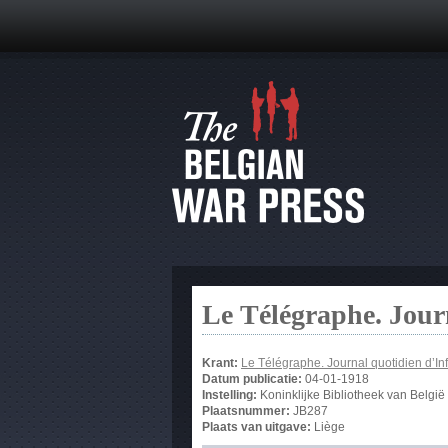
Le Télégraphe. Jour
Krant:
Le Télégraphe. Journal quotidien d’In
Datum publicatie:
04-01-1918
Instelling:
Koninklijke Bibliotheek van België
Plaatsnummer:
JB287
Plaats van uitgave:
Liège