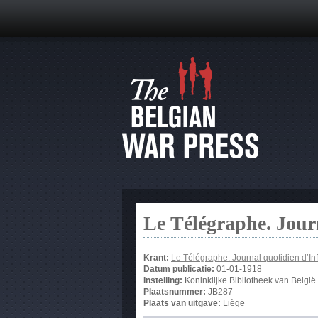
Le Télégraphe. Jour
Krant:
Le Télégraphe. Journal quotidien d’In
Datum publicatie:
01-01-1918
Instelling:
Koninklijke Bibliotheek van België
Plaatsnummer:
JB287
Plaats van uitgave:
Liège