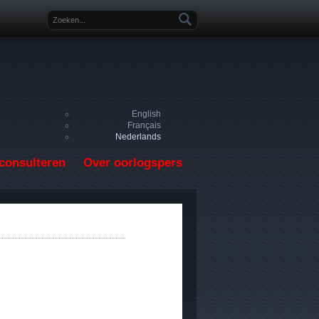
Zoekveld
English
Français
Nederlands
consulteren
Over oorlogspers