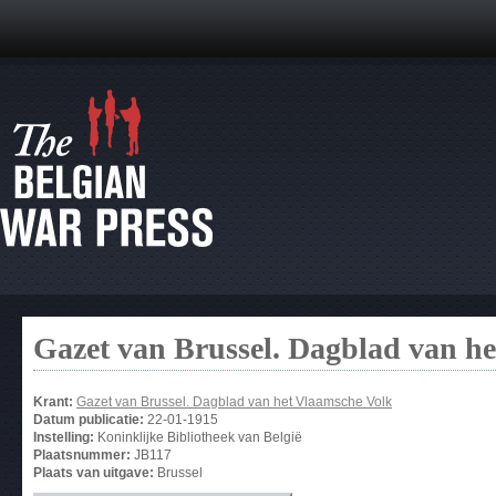
Gazet van Brussel. Dagblad van h
Krant:
Gazet van Brussel. Dagblad van het Vlaamsche Volk
Datum publicatie:
22-01-1915
Instelling:
Koninklijke Bibliotheek van België
Plaatsnummer:
JB117
Plaats van uitgave:
Brussel