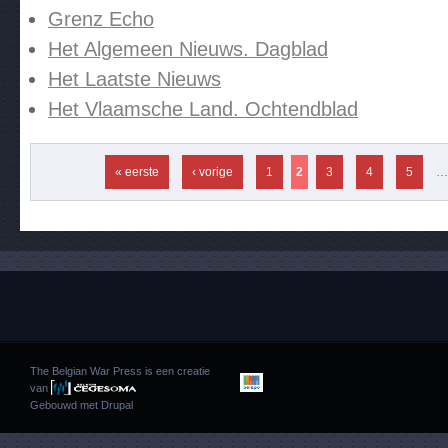
Grenz Echo
Het Algemeen Nieuws. Dagblad
Het Laatste Nieuws
Het Vlaamsche Land. Ochtendblad
Pagina's
« eerste
‹ vorige
1
2
3
4
5
…
The Belgian War Press is een creatie
van
Gebouwd met
Drupal