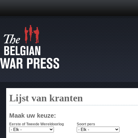
Lijst van kranten
Maak uw keuze:
Eerste of Tweede Wereldoorlog
Soort pers