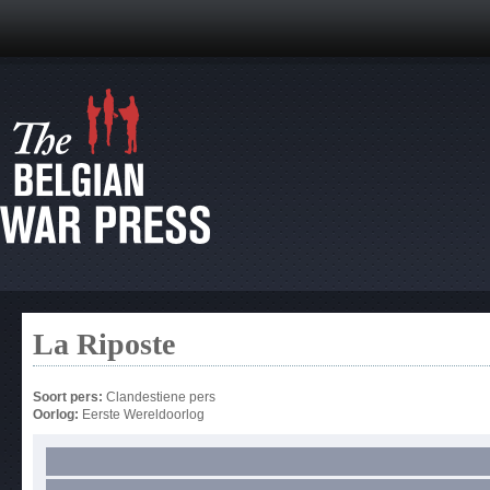
La Riposte
Soort pers:
Clandestiene pers
Oorlog:
Eerste Wereldoorlog