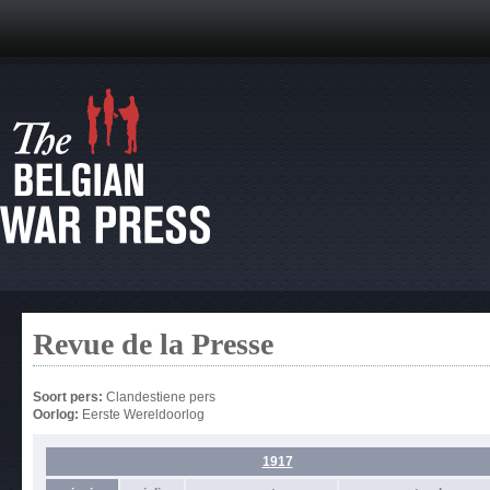
Revue de la Presse
Soort pers:
Clandestiene pers
Oorlog:
Eerste Wereldoorlog
1917