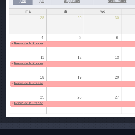
juni
juli
augustus
september
ma
di
wo
28
29
30
4
5
6
«
Revue de la Presse
11
12
13
«
Revue de la Presse
18
19
20
«
Revue de la Presse
25
26
27
«
Revue de la Presse