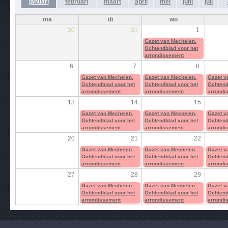
januari
februari
maart
april
mei
juni
juli
ma
di
wo
30
31
1
Gazet van Mechelen.
Ochtendblad voor het
arrondissement
6
7
8
Gazet van Mechelen.
Gazet van Mechelen.
Gazet v
Ochtendblad voor het
Ochtendblad voor het
Ochtend
arrondissement
arrondissement
arrondi
13
14
15
Gazet van Mechelen.
Gazet van Mechelen.
Gazet v
Ochtendblad voor het
Ochtendblad voor het
Ochtend
arrondissement
arrondissement
arrondi
20
21
22
Gazet van Mechelen.
Gazet van Mechelen.
Gazet v
Ochtendblad voor het
Ochtendblad voor het
Ochtend
arrondissement
arrondissement
arrondi
27
28
29
Gazet van Mechelen.
Gazet van Mechelen.
Gazet v
Ochtendblad voor het
Ochtendblad voor het
Ochtend
arrondissement
arrondissement
arrondi