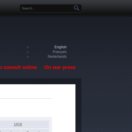
Search form
English
Français
Nederlands
o consult online
On war press
1918