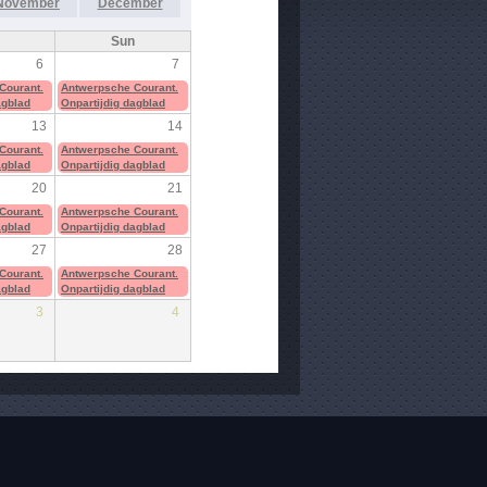
November
December
Sun
6
7
Courant.
Antwerpsche Courant.
agblad
Onpartijdig dagblad
13
14
Courant.
Antwerpsche Courant.
agblad
Onpartijdig dagblad
20
21
Courant.
Antwerpsche Courant.
agblad
Onpartijdig dagblad
27
28
Courant.
Antwerpsche Courant.
agblad
Onpartijdig dagblad
3
4