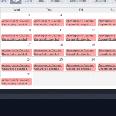
April
May
June
July
August
September
October
Wed
Thu
Fri
Sat
3
4
5
Antwerpsche Courant.
Antwerpsche Courant.
Antwerpsche Courant.
Antwerpsche 
Onpartijdig dagblad
Onpartijdig dagblad
Onpartijdig dagblad
Onpartijdig d
10
11
12
Antwerpsche Courant.
Antwerpsche Courant.
Antwerpsche Courant.
Antwerpsche 
Onpartijdig dagblad
Onpartijdig dagblad
Onpartijdig dagblad
Onpartijdig d
17
18
19
Antwerpsche Courant.
Antwerpsche Courant.
Antwerpsche Courant.
Antwerpsche 
Onpartijdig dagblad
Onpartijdig dagblad
Onpartijdig dagblad
Onpartijdig d
24
25
26
Antwerpsche Courant.
Antwerpsche Courant.
Antwerpsche Courant.
Antwerpsche 
Onpartijdig dagblad
Onpartijdig dagblad
Onpartijdig dagblad
Onpartijdig d
31
1
2
Antwerpsche Courant.
Onpartijdig dagblad