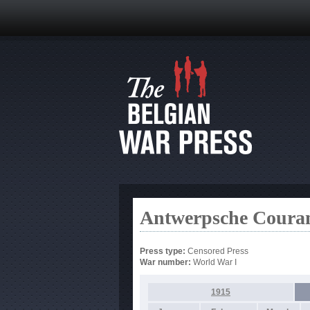
Antwerpsche Couran
Press type:
Censored Press
War number:
World War I
1915