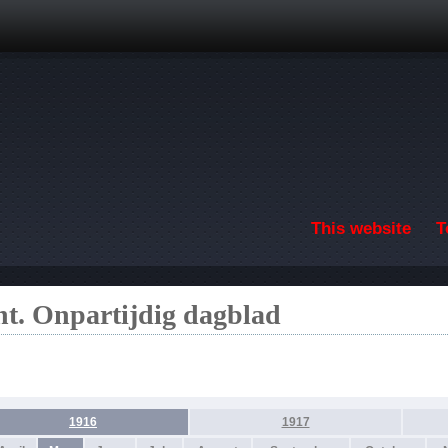
Skip to main content
This website
T
t. Onpartijdig dagblad
1916
1917