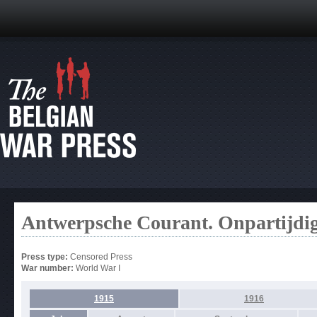
Antwerpsche Courant. Onpartijdi
Press type:
Censored Press
War number:
World War I
1915
1916