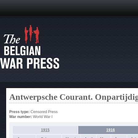
Antwerpsche Courant. Onpartijdi
Press type:
Censored Press
War number:
World War I
1915
1916