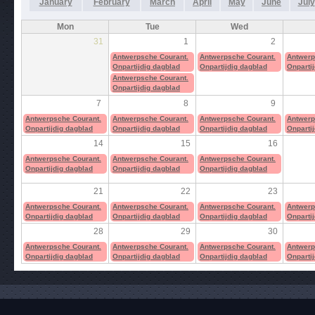
January
February
March
April
May
June
July
Mon
Tue
Wed
31
1
2
Antwerpsche Courant.
Antwerpsche Courant.
Antwerp
Onpartijdig dagblad
Onpartijdig dagblad
Onparti
Antwerpsche Courant.
Onpartijdig dagblad
7
8
9
Antwerpsche Courant.
Antwerpsche Courant.
Antwerpsche Courant.
Antwerp
Onpartijdig dagblad
Onpartijdig dagblad
Onpartijdig dagblad
Onparti
14
15
16
Antwerpsche Courant.
Antwerpsche Courant.
Antwerpsche Courant.
Onpartijdig dagblad
Onpartijdig dagblad
Onpartijdig dagblad
21
22
23
Antwerpsche Courant.
Antwerpsche Courant.
Antwerpsche Courant.
Antwerp
Onpartijdig dagblad
Onpartijdig dagblad
Onpartijdig dagblad
Onparti
28
29
30
Antwerpsche Courant.
Antwerpsche Courant.
Antwerpsche Courant.
Antwerp
Onpartijdig dagblad
Onpartijdig dagblad
Onpartijdig dagblad
Onparti