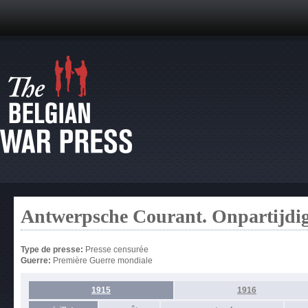
Antwerpsche Courant. Onpartijdi
Type de presse:
Presse censurée
Guerre:
Première Guerre mondiale
1915
1916