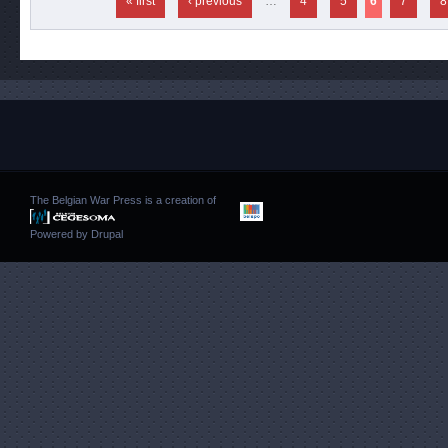
« first
‹ previous
…
4
5
6
7
8
The Belgian War Press is a creation of
Powered by
Drupal