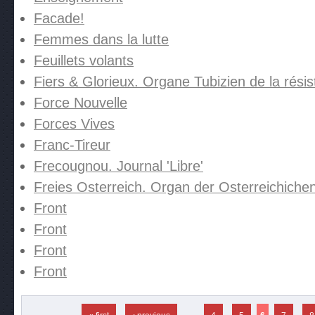
Facade!
Femmes dans la lutte
Feuillets volants
Fiers & Glorieux. Organe Tubizien de la rési
Force Nouvelle
Forces Vives
Franc-Tireur
Frecougnou. Journal 'Libre'
Freies Osterreich. Organ der Osterreichichen 
Front
Front
Front
Front
Pages