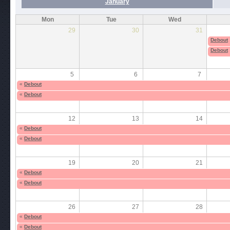
January
Mon
Tue
Wed
29
30
31
Debout
Debout
5
6
7
«
Debout
«
Debout
12
13
14
«
Debout
«
Debout
19
20
21
«
Debout
«
Debout
26
27
28
«
Debout
«
Debout