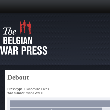
Debout
Press type:
Clandestine Press
War number:
World War II