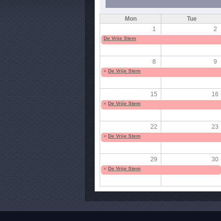
Mon
Tue
1
2
De Vrije Stem
8
9
«
De Vrije Stem
15
16
«
De Vrije Stem
22
23
«
De Vrije Stem
29
30
«
De Vrije Stem