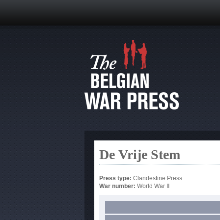
De Vrije Stem
Press type:
Clandestine Press
War number:
World War II