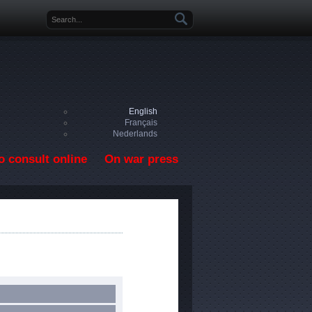
Search form
English
Français
Nederlands
o consult online
On war press