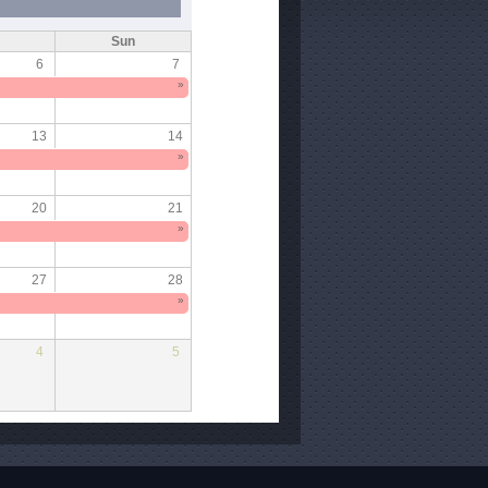
Sun
6
7
»
13
14
»
20
21
»
27
28
»
4
5