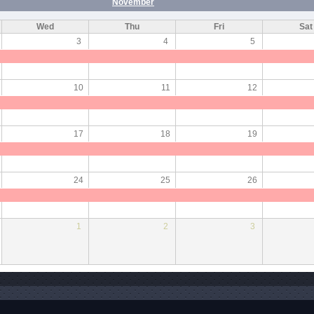
November
Wed
Thu
Fri
Sat
3
4
5
10
11
12
17
18
19
24
25
26
1
2
3