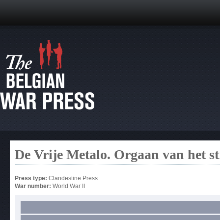
De Vrije Metalo. Orgaan van het s
Press type:
Clandestine Press
War number:
World War II