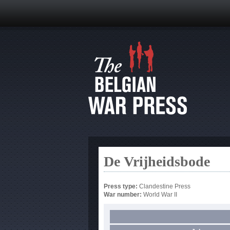
De Vrijheidsbode
Press type:
Clandestine Press
War number:
World War II