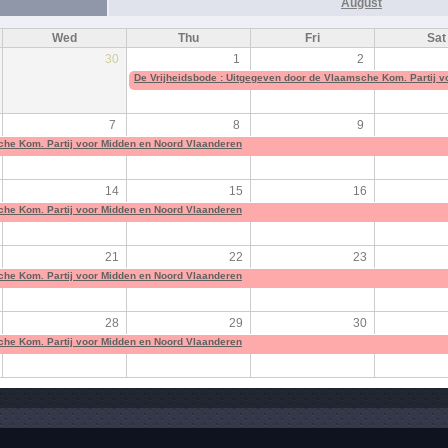
August
Wed
Thu
Fri
Sat
30
1
2
De Vrijheidsbode : Uitgegeven door de Vlaamsche Kom. Partij 
7
8
9
che Kom. Partij voor Midden en Noord Vlaanderen
14
15
16
che Kom. Partij voor Midden en Noord Vlaanderen
21
22
23
che Kom. Partij voor Midden en Noord Vlaanderen
28
29
30
che Kom. Partij voor Midden en Noord Vlaanderen