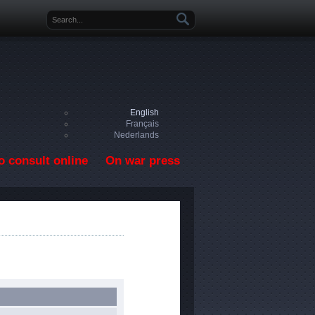
Search form
English
Français
Nederlands
o consult online
On war press