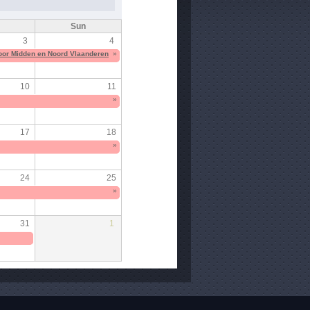
Sun
3
4
voor Midden en Noord Vlaanderen
»
10
11
»
17
18
»
24
25
»
31
1