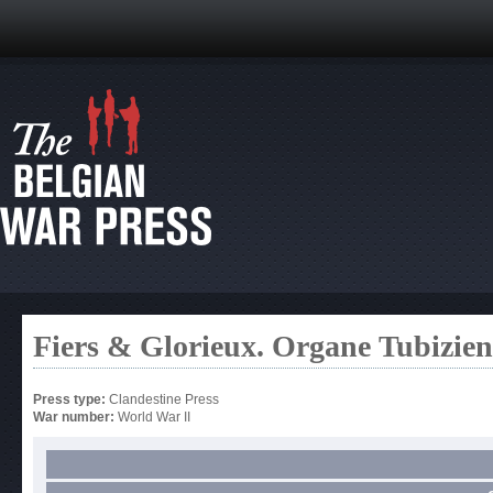
Fiers & Glorieux. Organe Tubizien 
Press type:
Clandestine Press
War number:
World War II