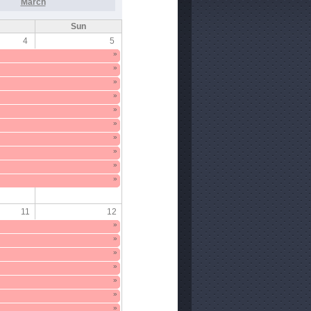
March
Sun
4
5
»
»
»
»
»
»
»
»
»
»
11
12
»
»
»
»
»
»
»