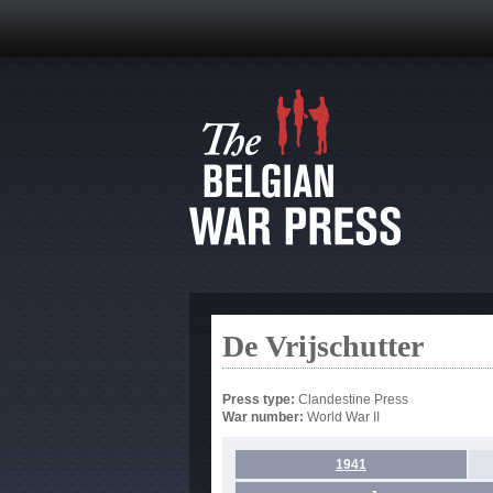
De Vrijschutter
Press type:
Clandestine Press
War number:
World War II
1941