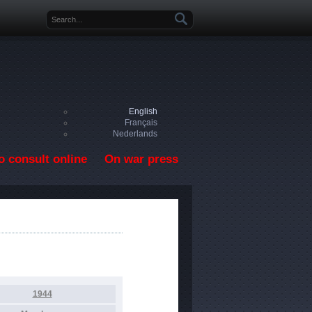
Search form
English
Français
Nederlands
o consult online
On war press
1944