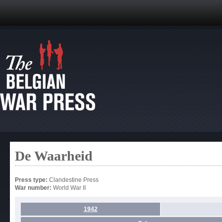
De Waarheid
Press type:
Clandestine Press
War number:
World War II
1942