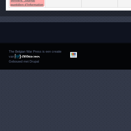
Verviers. Journal
quotidien d’Information
The Belgian War Press is een creatie
van
Gebouwd met
Drupal