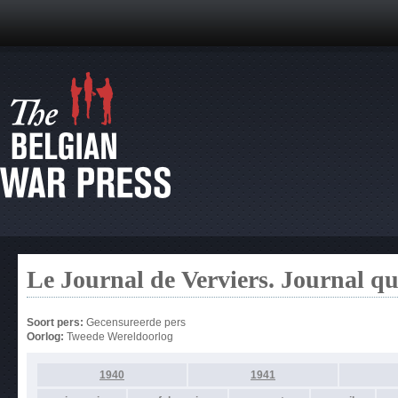
Le Journal de Verviers. Journal q
Soort pers:
Gecensureerde pers
Oorlog:
Tweede Wereldoorlog
1940
1941